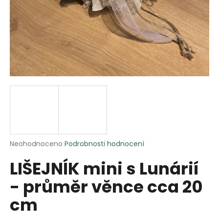
a
j
í
t
?
HLEDAT
Průměrné
Neohodnoceno
Podrobnosti hodnocení
hodnocení
D
LIŠEJNÍK mini s Lunárií
produktu
o
je
p
- průměr věnce cca 20
0,0
o
z
r
cm
5
u
hvězdiček.