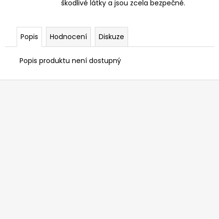
škodlivé látky a jsou zcela bezpečné.
Popis
Hodnocení
Diskuze
Popis produktu není dostupný
Z
á
p
a
t
í