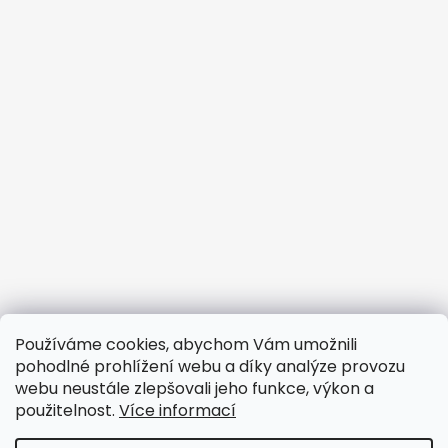
Informace pro vás
Používáme cookies, abychom Vám umožnili
pohodlné prohlížení webu a díky analýze provozu
Obchodní podmínky
webu neustále zlepšovali jeho funkce, výkon a
Podmínky ochrany osobních údajů
použitelnost.
Více informací
Doprava