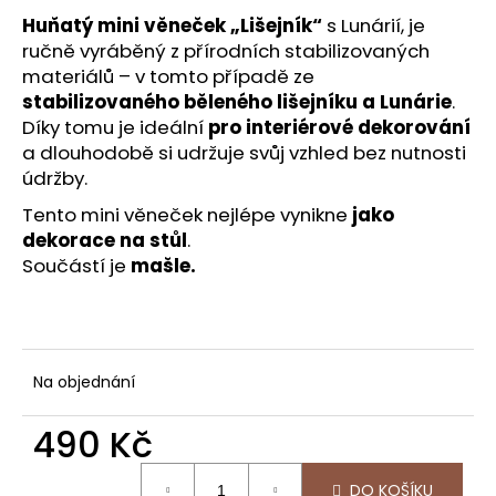
č
u
Huňatý mini věneček „Lišejník“
s Lunárií, je
j
ručně vyráběný z přírodních stabilizovaných
e
materiálů – v tomto případě ze
m
stabilizovaného běleného lišejníku a Lunárie
.
e
Díky tomu je ideální
pro interiérové dekorování
a dlouhodobě si udržuje svůj vzhled bez nutnosti
údržby.
NĚHA
-
Tento mini věneček nejlépe vynikne
jako
PRŮMĚR
dekorace na stůl
.
VĚNCE
30
Součástí je
mašle.
CM
1
290
Kč
Na objednání
490 Kč
Měrná
DO KOŠÍKU
cena: