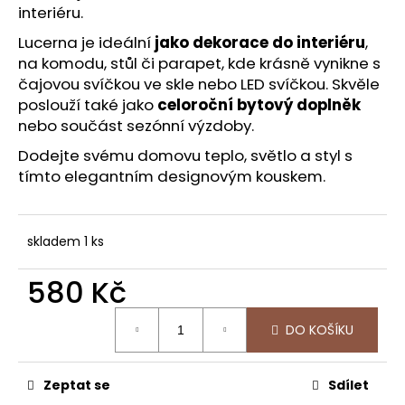
č
interiéru.
u
j
Lucerna je ideální
jako dekorace do interiéru
,
e
na komodu, stůl či parapet, kde krásně vynikne s
m
čajovou svíčkou ve skle nebo LED svíčkou. Skvěle
e
poslouží také jako
celoroční bytový doplněk
nebo součást sezónní výzdoby.
REZAVÁ
Dodejte svému domovu teplo, světlo a styl s
DÝNĚ
tímto elegantním designovým kouskem.
499
Kč
skladem 1 ks
580 Kč
Měrná
DO KOŠÍKU
cena:
Zeptat se
Sdílet