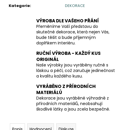
Kategorie
:
DEKORACE
VÝROBA DLE VAŠEHO PŘÁNÍ
Přeměníme Vaší představu do
skutečné dekorace, která nejen Vás,
bude těšit a bude příjemným
doplňkem interiéru.
RUČNÍ VÝROBA - KAŽDÝ KUS
ORIGINÁL
Naše výrobky jsou vyráběny ručně s
láskou a péčí, což zaručuje jedinečnost
a kvalitu každého kusu.
VYRÁBĚNO Z PŘÍRODNÍCH
MATERIÁLŮ
Dekorace jsou vyráběné výhradně z
přírodních materiálů, neobsahují
škodlivé látky a jsou zcela bezpečné.
Popis
Hodnocení
Diskuze