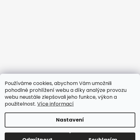
Informace pro vás
Používáme cookies, abychom Vám umožnili
pohodlné prohlížení webu a díky analýze provozu
Obchodní podmínky
webu neustále zlepšovali jeho funkce, výkon a
Podmínky ochrany osobních údajů
použitelnost.
Více informací
Doprava
Nastavení
Vytvořil Shoptet
Copyright 2026
design69
. Všechna práva vyhrazena.
Odmítnout
Souhlasím
Upravit nastavení cookies