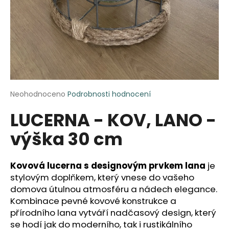
a
j
í
t
?
Průměrné
Neohodnoceno
Podrobnosti hodnocení
hodnocení
LUCERNA - KOV, LANO -
produktu
HLEDAT
je
výška 30 cm
0,0
z
5
D
hvězdiček.
Kovová lucerna s designovým prvkem lana
je
o
stylovým doplňkem, který vnese do vašeho
p
domova útulnou atmosféru a nádech elegance.
o
Kombinace pevné kovové konstrukce a
r
přírodního lana vytváří nadčasový design, který
u
se hodí jak do moderního, tak i rustikálního