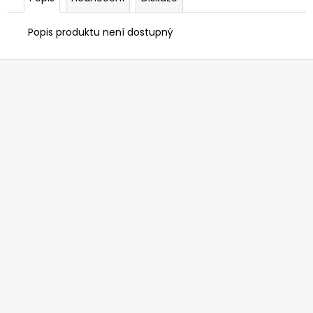
Popis produktu není dostupný
Z
á
p
a
t
í