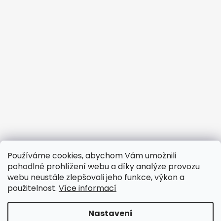
Informace pro vás
Používáme cookies, abychom Vám umožnili
pohodlné prohlížení webu a díky analýze provozu
Obchodní podmínky
webu neustále zlepšovali jeho funkce, výkon a
Podmínky ochrany osobních údajů
použitelnost.
Více informací
Doprava
Nastavení