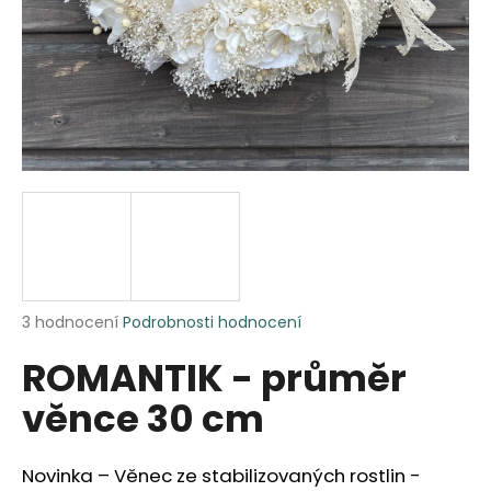
a
j
í
t
?
HLEDAT
Průměrné
3 hodnocení
Podrobnosti hodnocení
hodnocení
D
ROMANTIK - průměr
produktu
o
je
p
věnce 30 cm
5,0
o
z
r
5
u
hvězdiček.
Novinka – Věnec ze stabilizovaných rostlin -