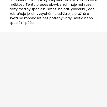
dlouhodobě zachovaly svůj přirozený vzhled, barvu a
měkkost. Tento proces obvykle zahrnuje nahrazení
mízy rostliny speciální směsí na bázi glycerinu, což
zabraňuje jejich vysychání a udržuje je pružné a
svěží po mnoho let bez potřeby vody, světla nebo
speciální péče.
Z
á
p
a
t
í