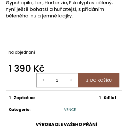
č
Gypshopila, Len, Hortenzie, Eukalyptus bělený,
u
nyní ještě bohatší a huňatější, s přidáním
j
běleného lnu a jemné krajky.
e
m
e
REZAVÁ
Na objednání
DÝNĚ
499
1 390 Kč
Kč
Měrná
DO KOŠÍKU
cena:
Zeptat se
Sdílet
Kategorie
:
VĚNCE
VÝROBA DLE VAŠEHO PŘÁNÍ