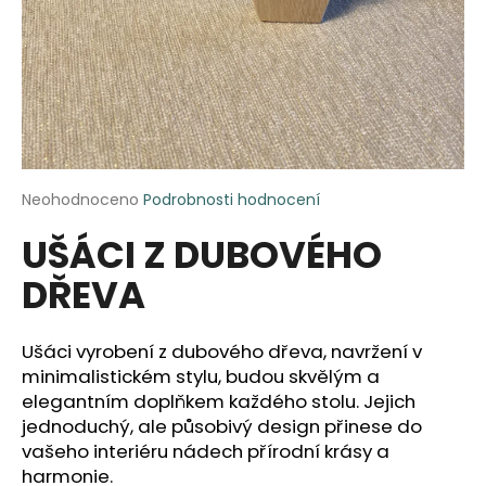
a
j
í
t
?
Průměrné
Neohodnoceno
Podrobnosti hodnocení
hodnocení
UŠÁCI Z DUBOVÉHO
produktu
HLEDAT
je
DŘEVA
0,0
z
5
D
hvězdiček.
Ušáci vyrobení z dubového dřeva, navržení v
o
minimalistickém stylu, budou skvělým a
p
elegantním doplňkem každého stolu. Jejich
o
jednoduchý, ale působivý design přinese do
r
vašeho interiéru nádech přírodní krásy a
u
harmonie.