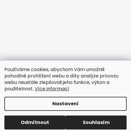
Informace pro vás
Používáme cookies, abychom Vám umožnili
pohodlné prohlížení webu a díky analýze provozu
Obchodní podmínky
webu neustále zlepšovali jeho funkce, výkon a
Podmínky ochrany osobních údajů
použitelnost.
Více informací
Doprava
Nastavení
Vytvořil Shoptet
Copyright 2026
design69
. Všechna práva vyhrazena.
Odmítnout
Souhlasím
Upravit nastavení cookies