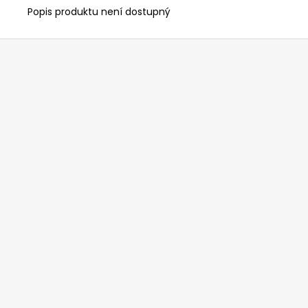
Popis produktu není dostupný
Z
á
p
a
t
í