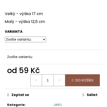
č
u
j
Velký - výška 17 cm
e
m
Malý - výška 12,5 cm
e
VARIANTA
SRDCE
NA
STOJANU
490
Zvolte variantu
Kč
od
59 Kč
Měrná
DO KOŠÍKU
cena:
Zeptat se
Sdílet
Kategorie
:
JARO